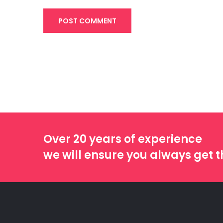
POST COMMENT
Over 20 years of experience
we will ensure you always get t