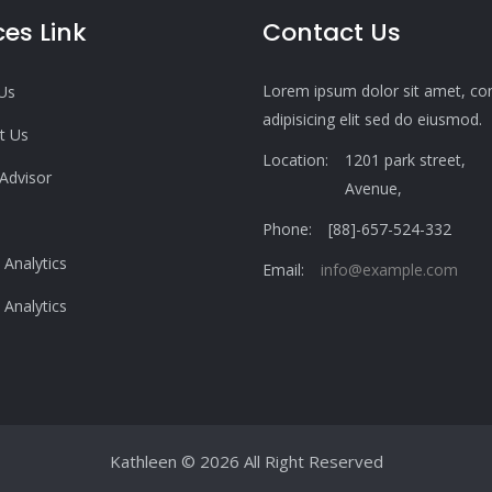
ces Link
Contact Us
Lorem ipsum dolor sit amet, co
Us
adipisicing elit sed do eiusmod.
t Us
Location:
1201 park street,
 Advisor
Avenue,
Phone:
[88]-657-524-332
 Analytics
Email:
info@example.com
 Analytics
Kathleen
© 2026 All Right Reserved