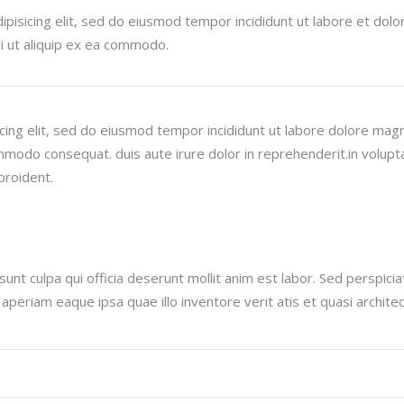
pisicing elit, sed do eiusmod tempor incididunt ut labore et dol
si ut aliquip ex ea commodo.
cing elit, sed do eiusmod tempor incididunt ut labore dolore mag
ommodo consequat. duis aute irure dolor in reprehenderit.in voluptat
proident.
unt culpa qui officia deserunt mollit anim est labor. Sed perspici
riam eaque ipsa quae illo inventore verit atis et quasi architect