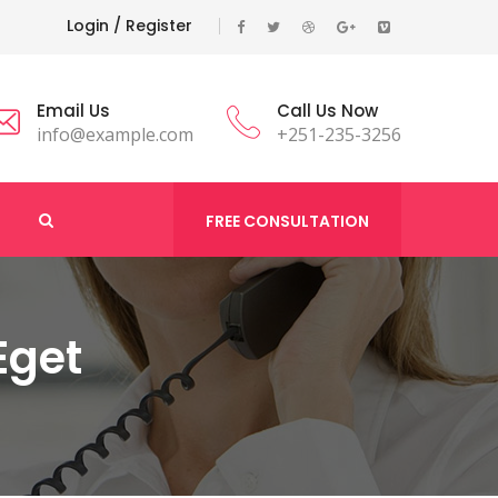
Login
/ Register
Email Us
Call Us Now
info@example.com
+251-235-3256
FREE CONSULTATION
Eget