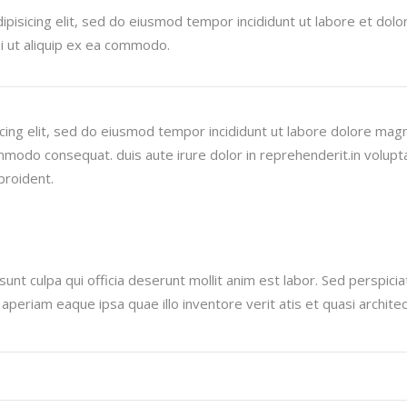
pisicing elit, sed do eiusmod tempor incididunt ut labore et dol
si ut aliquip ex ea commodo.
cing elit, sed do eiusmod tempor incididunt ut labore dolore mag
ommodo consequat. duis aute irure dolor in reprehenderit.in voluptat
proident.
unt culpa qui officia deserunt mollit anim est labor. Sed perspici
riam eaque ipsa quae illo inventore verit atis et quasi architect