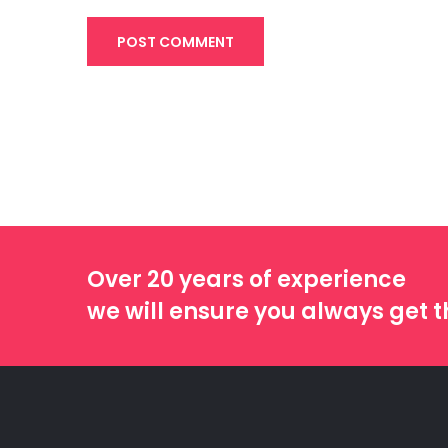
POST COMMENT
Over 20 years of experience
we will ensure you always get t