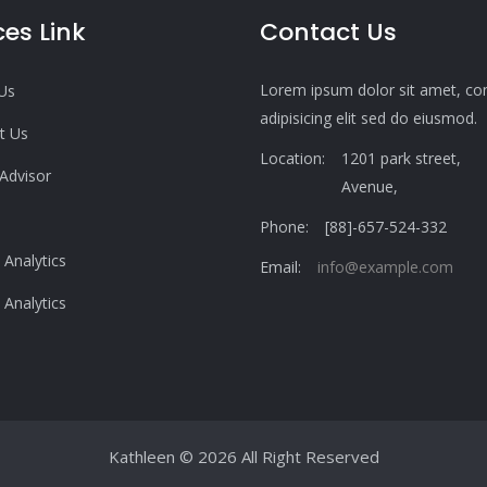
ces Link
Contact Us
Lorem ipsum dolor sit amet, co
Us
adipisicing elit sed do eiusmod.
t Us
Location:
1201 park street,
 Advisor
Avenue,
Phone:
[88]-657-524-332
 Analytics
Email:
info@example.com
 Analytics
Kathleen
© 2026 All Right Reserved